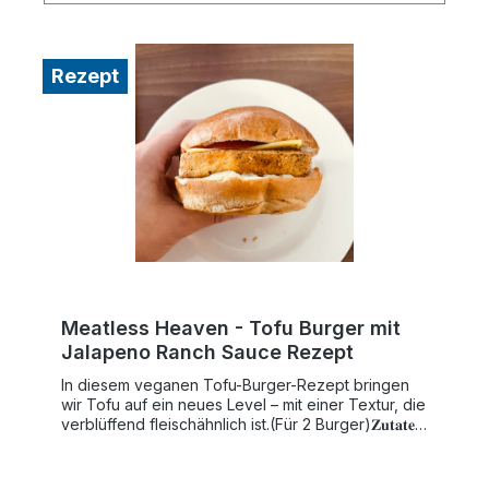
Rezept
Meatless Heaven - Tofu Burger mit
Jalapeno Ranch Sauce Rezept
In diesem veganen Tofu-Burger-Rezept bringen
wir Tofu auf ein neues Level – mit einer Textur, die
verblüffend fleischähnlich ist.(Für 2 Burger)𝐙𝐮𝐭𝐚𝐭𝐞𝐧:⁣⁣
Tofu Burger 400g fester Tofu⁣⁣2 El. Speisestärke2
El. Mehl⁣⁣2 El. Olivenöl⁣⁣2 El. Nährhefe1 El.
Knoblauchpulver1 El. Zwiebelpulver1 Tl. Salz1 Tl.