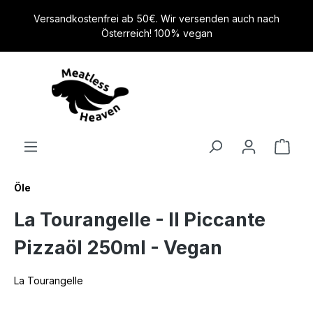
alt springen
Versandkostenfrei ab 50€. Wir versenden auch nach
Österreich! 100% vegan
Öle
La Tourangelle - Il Piccante
Pizzaöl 250ml - Vegan
La Tourangelle